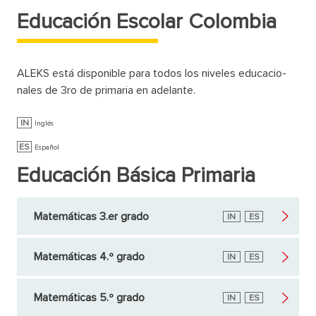
Educación Escolar Colombia
ALEKS está disponible para todos los niveles educacio­
nales de 3ro de primaria en adelante.
IN
Inglés
ES
Español
Educación Básica Primaria
Matemáticas 3.er grado
Inglés
IN
Español
ES
Matemáticas 4.º grado
Inglés
IN
Español
ES
Matemáticas 5.º grado
Inglés
IN
Español
ES