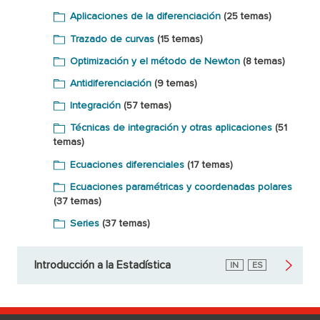
Aplicaciones de la diferenciación
(25 temas)
Trazado de curvas
(15 temas)
Optimización y el método de Newton
(8 temas)
Antidiferenciación
(9 temas)
Integración
(57 temas)
Técnicas de integración y otras aplicaciones
(51
temas)
Ecuaciones diferenciales
(17 temas)
Ecuaciones paramétricas y coordenadas polares
(37 temas)
Series
(37 temas)
Introducción a la Estadística
Inglés
IN
Español
ES