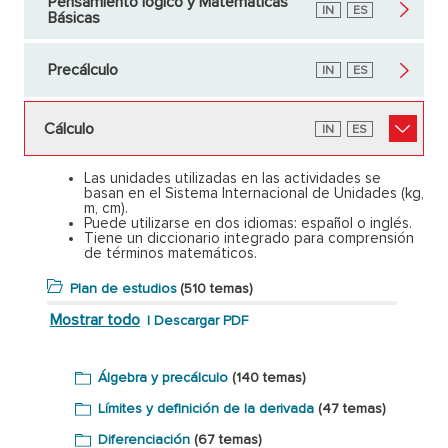
Pensamiento lógico y Matemáticas
Inglés
IN
Español
ES
Básicas
Precálculo
Inglés
IN
Español
ES
Cálculo
Inglés
IN
Español
ES
Las unidades utilizadas en las actividades se
basan en el Sistema Internacional de Unidades (kg,
m, cm).
Puede utilizarse en dos idiomas: español o inglés.
Tiene un diccionario integrado para comprensión
de términos matemáticos.
Plan de estudios
(510 temas)
Mostrar todo
|
Descargar PDF
Álgebra y precálculo
(140 temas)
Límites y definición de la derivada
(47 temas)
Diferenciación
(67 temas)