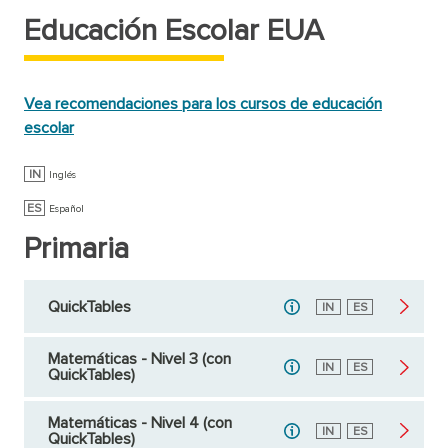
Educación Escolar EUA
Vea recomendaciones para los cursos de educación
escolar
IN
Inglés
ES
Español
Primaria
QuickTables
Inglés
IN
Español
ES
Matemáticas - Nivel 3 (con
Inglés
IN
Español
ES
QuickTables)
Matemáticas - Nivel 4 (con
Inglés
IN
Español
ES
QuickTables)