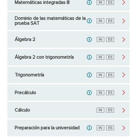
Matemáticas integradas III
Inglés
IN
Español
ES
Dominio de las matemáticas de la
Inglés
IN
Español
ES
prueba SAT
Álgebra 2
Inglés
IN
Español
ES
Álgebra 2 con trigonometría
Inglés
IN
Español
ES
Trigonometría
Inglés
IN
Español
ES
Precálculo
Inglés
IN
Español
ES
Cálculo
Inglés
IN
Español
ES
Preparación para la universidad
Inglés
IN
Español
ES