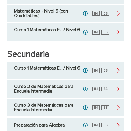
Matemáticas - Nivel 5 (con
Inglés
IN
Español
ES
QuickTables)
Curso 1 Matemáticas E.I. / Nivel 6
Inglés
IN
Español
ES
Secundaria
Curso 1 Matemáticas E.I. / Nivel 6
Inglés
IN
Español
ES
Curso 2 de Matemáticas para
Inglés
IN
Español
ES
Escuela Intermedia
Curso 3 de Matemáticas para
Inglés
IN
Español
ES
Escuela Intermedia
Preparación para Álgebra
Inglés
IN
Español
ES