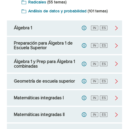
Radicales
(55 temas)
Análisis de datos y probabilidad
(101 temas)
Álgebra 1
Inglés
IN
Español
ES
Preparación para Álgebra 1 de
Inglés
IN
Español
ES
Escuela Superior
Álgebra 1 y Prep para Álgebra 1
Inglés
IN
Español
ES
combinadas
Geometría de escuela superior
Inglés
IN
Español
ES
Matemáticas integradas I
Inglés
IN
Español
ES
Matemáticas integradas II
Inglés
IN
Español
ES