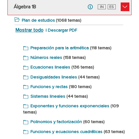
Álgebra 1B
Inglés
IN
Español
ES
Plan de estudios
(1068 temas)
Mostrar todo
|
Descargar PDF
Preparación para la aritmética
(118 temas)
Números reales
(158 temas)
Ecuaciones lineales
(136 temas)
Desigualdades lineales
(44 temas)
Funciones y rectas
(180 temas)
Sistemas lineales
(44 temas)
Exponentes y funciones exponenciales
(109
temas)
Polinomios y factorización
(60 temas)
Funciones y ecuaciones cuadráticas
(63 temas)