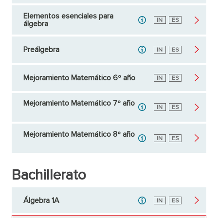
Elementos esenciales para
Inglés
IN
Español
ES
álgebra
Preálgebra
Inglés
IN
Español
ES
Mejoramiento Matemático 6º año
Inglés
IN
Español
ES
Mejoramiento Matemático 7º año
Inglés
IN
Español
ES
Mejoramiento Matemático 8º año
Inglés
IN
Español
ES
Bachillerato
Álgebra 1A
Inglés
IN
Español
ES