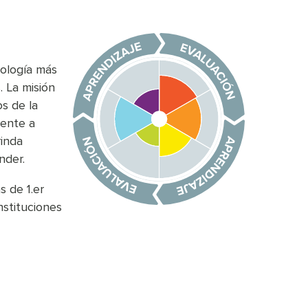
nología más
. La misión
s de la
mente a
rinda
nder.
 de 1.er
nstituciones