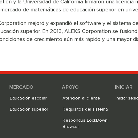
ion y la Universidad de California firmaron una licencia 
al mercado de matemáticas de educación superior en univer
Corporation mejoró y expandió el software y el sistema
ducación superior. En 2013, ALEKS Corporation se fusion
ondiciones de crecimiento aún más rápido y una mayor dis
MERCADO
APOYO
INICIAR
Educación escolar
Atención al cliente
Iniciar ses
n
Educación superior
Requisitos del sistema
Respondus LockDown
Browser