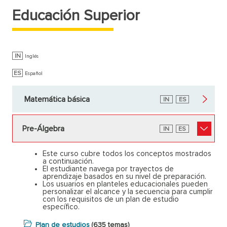
Educación Superior
IN
Inglés
ES
Español
Matemática básica
Inglés
IN
Español
ES
Pre-Álgebra
Inglés
IN
Español
ES
Este curso cubre todos los conceptos mostrados
a continuación.
El estudiante navega por trayectos de
aprendizaje basados en su nivel de preparación.
Los usuarios en planteles educacionales pueden
personalizar el alcance y la secuencia para cumplir
con los requisitos de un plan de estudio
específico.
Plan de estudios
(635 temas)