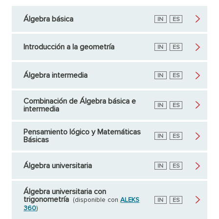
Álgebra básica
Inglés
IN
Español
ES
Introducción a la geometría
Inglés
IN
Español
ES
Álgebra intermedia
Inglés
IN
Español
ES
Combinación de Álgebra básica e
Inglés
IN
Español
ES
intermedia
Pensamiento lógico y Matemáticas
Inglés
IN
Español
ES
Básicas
Álgebra universitaria
Inglés
IN
Español
ES
Álgebra universitaria con
trigonometría
(disponible con
ALEKS
Inglés
IN
Español
ES
360
)