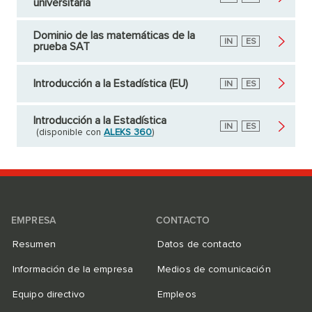
universitaria
Dominio de las matemáticas de la
Inglés
IN
Español
ES
prueba SAT
Introducción a la Estadística (EU)
Inglés
IN
Español
ES
Introducción a la Estadística
Inglés
IN
Español
ES
(disponible con
ALEKS 360
)
EMPRESA
CONTACTO
Resumen
Datos de contacto
Información de la empresa
Medios de comunicación
Equipo directivo
Empleos