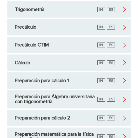
Trigonometría
Inglés
IN
Español
ES
Precálculo
Inglés
IN
Español
ES
Precálculo CTIM
Inglés
IN
Español
ES
Cálculo
Inglés
IN
Español
ES
Preparación para cálculo 1
Inglés
IN
Español
ES
Preparación para Álgebra universitaria
Inglés
IN
Español
ES
con trigonometría
Preparación para cálculo 2
Inglés
IN
Español
ES
Preparación matemática para la física
Inglés
IN
Español
ES