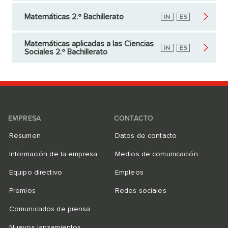
Matemáticas 2.º Bachillerato
Inglés
IN
Español
ES
Matemáticas aplicadas a las Ciencias
Inglés
IN
Español
ES
Sociales 2.º Bachillerato
EMPRESA
CONTACTO
Resumen
Datos de contacto
Información de la empresa
Medios de comunicación
Equipo directivo
Empleos
Premios
Redes sociales
Comunicados de prensa
Nuevos lanzamientos