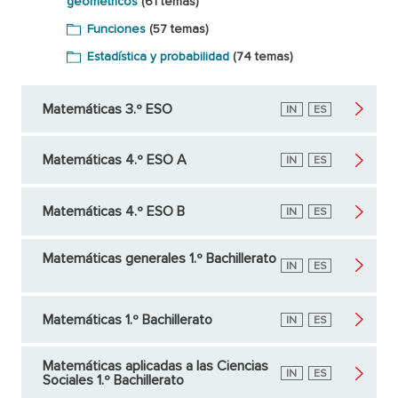
geométricos
(61 temas)
Funciones
(57 temas)
Estadística y probabilidad
(74 temas)
Matemáticas 3.º ESO
Inglés
IN
Español
ES
Matemáticas 4.º ESO A
Inglés
IN
Español
ES
Matemáticas 4.º ESO B
Inglés
IN
Español
ES
Matemáticas generales 1.º Bachillerato
Inglés
IN
Español
ES
Matemáticas 1.º Bachillerato
Inglés
IN
Español
ES
Matemáticas aplicadas a las Ciencias
Inglés
IN
Español
ES
Sociales 1.º Bachillerato