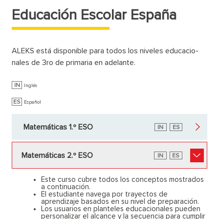
Educación Escolar España
ALEKS está disponible para todos los niveles educacio­
nales de 3ro de primaria en adelante.
IN
Inglés
ES
Español
Matemáticas 1.º ESO
Inglés
IN
Español
ES
Matemáticas 2.º ESO
Inglés
IN
Español
ES
Este curso cubre todos los conceptos mostrados
a continuación.
El estudiante navega por trayectos de
aprendizaje basados en su nivel de preparación.
Los usuarios en planteles educacionales pueden
personalizar el alcance y la secuencia para cumplir