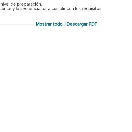
nivel de preparación.
cance y la secuencia para cumplir con los requisitos
Mostrar todo
|
Descargar PDF