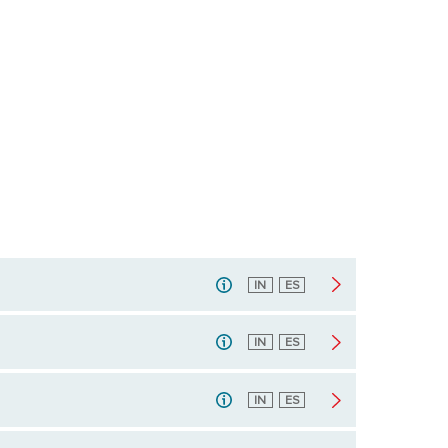
Inglés
IN
Español
ES
Inglés
IN
Español
ES
Inglés
IN
Español
ES