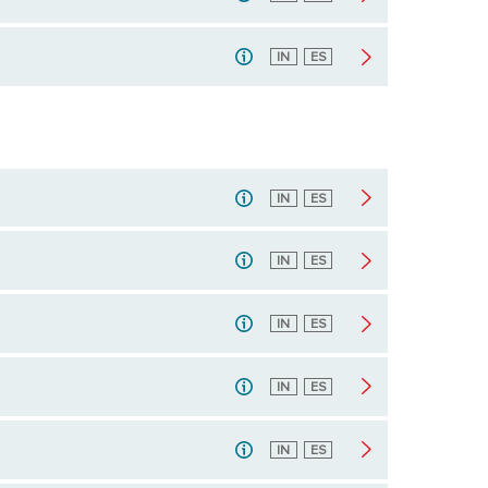
Inglés
IN
Español
ES
Inglés
IN
Español
ES
Inglés
IN
Español
ES
Inglés
IN
Español
ES
Inglés
IN
Español
ES
Inglés
IN
Español
ES