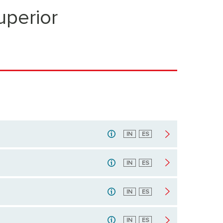
uperior
Inglés
IN
Español
ES
Inglés
IN
Español
ES
Inglés
IN
Español
ES
Inglés
IN
Español
ES