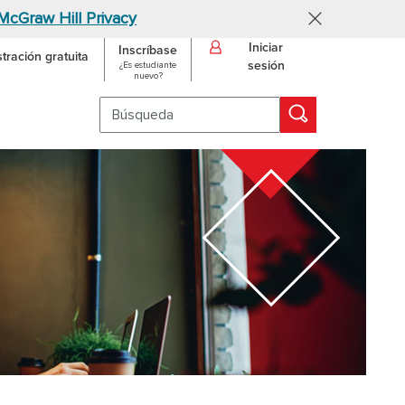
McGraw Hill Privacy
Iniciar
Inscríbase
ración gratuita
sesión
¿Es estudiante
nuevo?