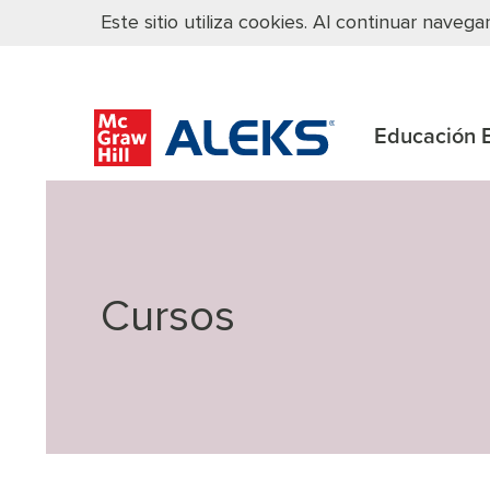
Este sitio utiliza cookies. Al continuar nave
Educación E
Cursos