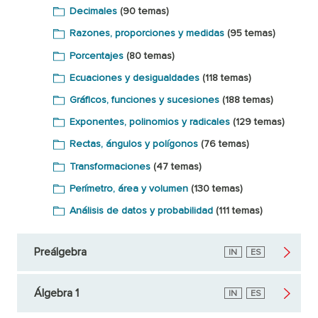
Decimales
(90 temas)
Razones, proporciones y medidas
(95 temas)
Porcentajes
(80 temas)
Ecuaciones y desigualdades
(118 temas)
Gráficos, funciones y sucesiones
(188 temas)
Exponentes, polinomios y radicales
(129 temas)
Rectas, ángulos y polígonos
(76 temas)
Transformaciones
(47 temas)
Perímetro, área y volumen
(130 temas)
Análisis de datos y probabilidad
(111 temas)
Preálgebra
Inglés
IN
Español
ES
Álgebra 1
Inglés
IN
Español
ES