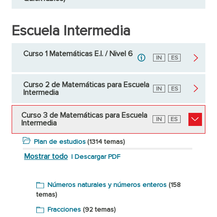
Escuela Intermedia
Curso 1 Matemáticas E.I. / Nivel 6
Inglés
IN
Español
ES
Curso 2 de Matemáticas para Escuela
Inglés
IN
Español
ES
Intermedia
Curso 3 de Matemáticas para Escuela
Inglés
IN
Español
ES
Intermedia
Plan de estudios
(1314 temas)
Mostrar todo
|
Descargar PDF
Números naturales y números enteros
(158
temas)
Fracciones
(92 temas)