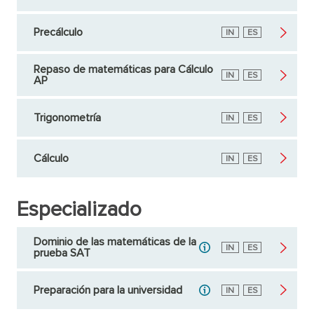
Precálculo
Inglés
IN
Español
ES
Repaso de matemáticas para Cálculo
Inglés
IN
Español
ES
AP
Trigonometría
Inglés
IN
Español
ES
Cálculo
Inglés
IN
Español
ES
Especializado
Dominio de las matemáticas de la
Inglés
IN
Español
ES
prueba SAT
Preparación para la universidad
Inglés
IN
Español
ES