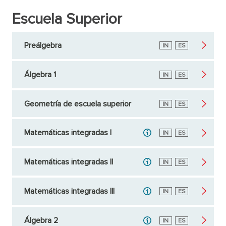
Escuela Superior
Preálgebra
Inglés
IN
Español
ES
Álgebra 1
Inglés
IN
Español
ES
Geometría de escuela superior
Inglés
IN
Español
ES
Matemáticas integradas I
Inglés
IN
Español
ES
Matemáticas integradas II
Inglés
IN
Español
ES
Matemáticas integradas III
Inglés
IN
Español
ES
Álgebra 2
Inglés
IN
Español
ES