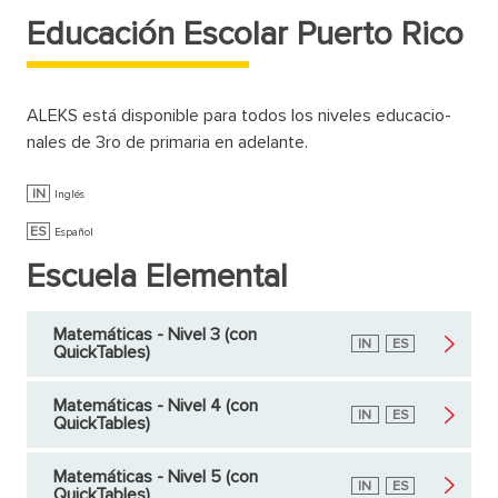
Educación Escolar Puerto Rico
ALEKS está disponible para todos los niveles educacio­
nales de 3ro de primaria en adelante.
IN
Inglés
ES
Español
Escuela Elemental
Matemáticas - Nivel 3 (con
Inglés
IN
Español
ES
QuickTables)
Matemáticas - Nivel 4 (con
Inglés
IN
Español
ES
QuickTables)
Matemáticas - Nivel 5 (con
Inglés
IN
Español
ES
QuickTables)