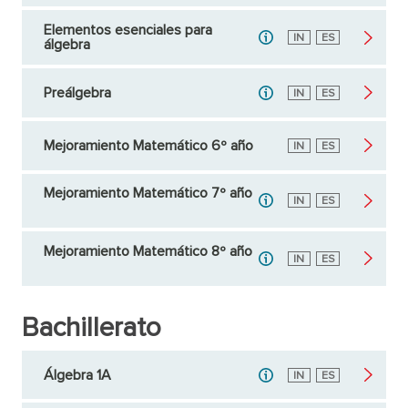
Elementos esenciales para
Inglés
IN
Español
ES
álgebra
Preálgebra
Inglés
IN
Español
ES
Mejoramiento Matemático 6º año
Inglés
IN
Español
ES
Mejoramiento Matemático 7º año
Inglés
IN
Español
ES
Mejoramiento Matemático 8º año
Inglés
IN
Español
ES
Bachillerato
Álgebra 1A
Inglés
IN
Español
ES