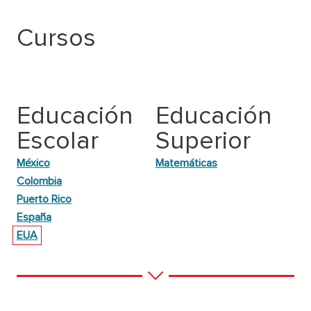
Cursos
Educación
Educación
Escolar
Superior
México
Matemáticas
Colombia
Puerto Rico
España
EUA