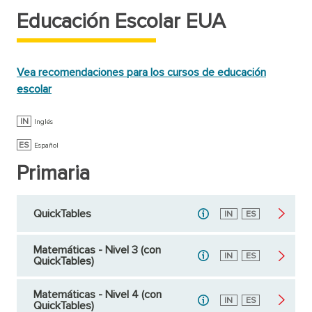
Educación Escolar EUA
Vea recomendaciones para los cursos de educación
escolar
IN
Inglés
ES
Español
Primaria
QuickTables
Inglés
IN
Español
ES
Matemáticas - Nivel 3 (con
Inglés
IN
Español
ES
QuickTables)
Matemáticas - Nivel 4 (con
Inglés
IN
Español
ES
QuickTables)