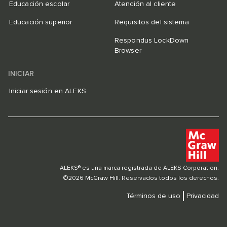
Educación escolar
Atención al cliente
Educación superior
Requisitos del sistema
Respondus LockDown
Browser
INICIAR
Iniciar sesión en ALEKS
ALEKS® es una marca registrada de ALEKS Corporation.
©2026 McGraw Hill. Reservados todos los derechos.
Términos de uso
Privacidad